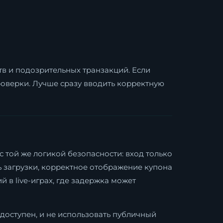
в и подозрительных транзакций. Если
роверки. Лучше сразу вводить корректную
 с той же логикой безопасности: вход только
 загрузки, корректное отображение купона
й в live-играх, где задержка может
доступен, и не использовать публичный