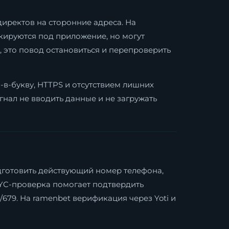
директов на сторонние адреса. На
кируются под приложение, но могут
, это повод остановиться и перепроверить
в-букву, HTTPS и отсутствием лишних
нал не вводить данные и не загружать
одготовить действующий номер телефона,
KYC-проверка помогает подтвердить
679. На ramenbet верификация через Yoti и