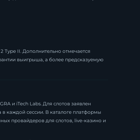
 2 Type II. Дополнительно отмечается
гарантии выигрыша, а более предсказуемую
A и iTech Labs. Для слотов заявлен
а в каждой сессии. В каталоге платформы
нных провайдеров для слотов, live-казино и