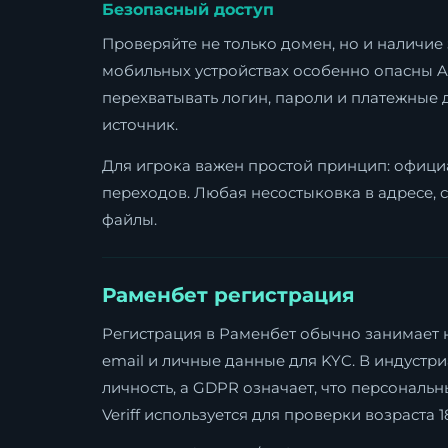
Безопасный доступ
Проверяйте не только домен, но и наличие 
мобильных устройствах особенно опасны A
перехватывать логин, пароли и платежные д
источник.
Для игрока важен простой принцип: офици
переходов. Любая несостыковка в адресе, 
файлы.
Раменбет регистрация
Регистрация в Раменбет обычно занимает н
email и личные данные для KYC. В индустр
личность, а GDPR означает, что персональ
Veriff используется для проверки возраста