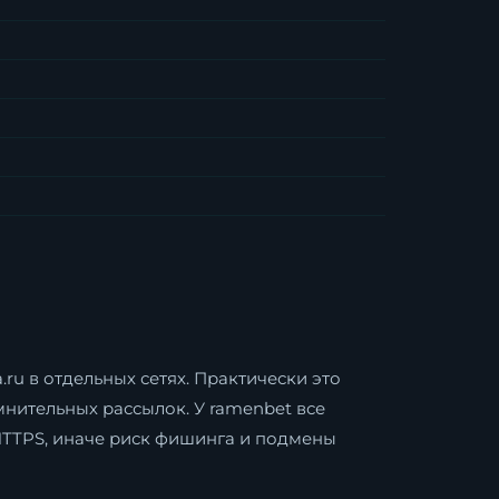
.ru в отдельных сетях. Практически это
мнительных рассылок. У ramenbet все
 HTTPS, иначе риск фишинга и подмены