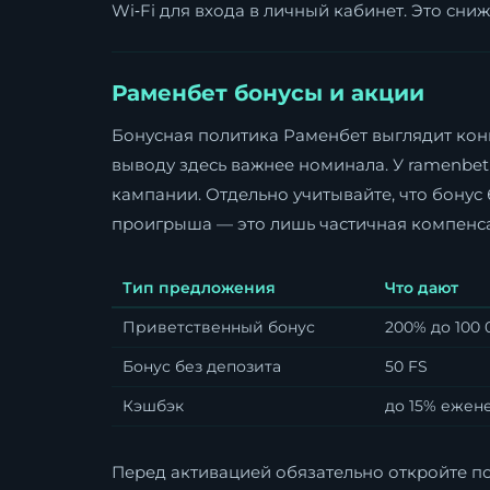
Wi‑Fi для входа в личный кабинет. Это сни
Раменбет бонусы и акции
Бонусная политика Раменбет выглядит конк
выводу здесь важнее номинала. У ramenbe
кампании. Отдельно учитывайте, что бонус
проигрыша — это лишь частичная компенса
Тип предложения
Что дают
Приветственный бонус
200% до 100 
Бонус без депозита
50 FS
Кэшбэк
до 15% ежен
Перед активацией обязательно откройте по