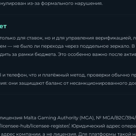
аннулирован из-за формального нарушения.
ет
только для ставок, но и для управления верификацией, 
атем — не было ли перехода через поддельное зеркало. 
одить за рамки бюджета. Это особенно важно после акти
il и телефон, что и платёжный метод, проверки обычно п
ия: они защищают баланс от несанкционированного дос
лицензия Malta Gaming Authority (MGA), № MGA/B2C/394/
icensee-hub/licensee-register/
. Юридический адрес операт
нно адрес компании, а не лицензия. Для платформы такой