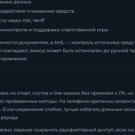
льных данных
водействия отмыванию средств
а через Yoti, Veriff
амоконтроля и поддержка ответственной игры
чности документом, а AML — контроль источника средст
 совпадают, вывод может быть остановлен до ручной п
справления.
к на спорт, слотов и live-казино без привязки к ПК, но
ез проверенные методы. На телефоне критичны скорость
on. Если соединение слабое, лучше избегать длинных сесси
 раунда.
езно заранее сохранить двухфакторный доступ, если он 