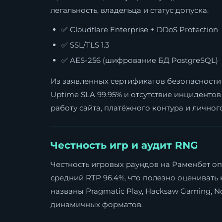
легальность, владельца и статус допуска.
✅ Cloudflare Enterprise + DDoS Protection
✅ SSL/TLS 1.3
✅ AES-256 (шифрование БД PostgreSQL)
Из заявленных сертификатов безопасности у 
Uptime SLA 99.95% и отсутствие инцидентов
работу сайта, платёжного контура и личног
Честность игр и аудит RNG
Честность игровых раундов на Раменбет оп
средний RTP 96.4%, что полезно оценивать
названы Pragmatic Play, Hacksaw Gaming, No
динамичных форматов.