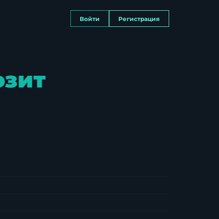
Войти
Регистрация
озит