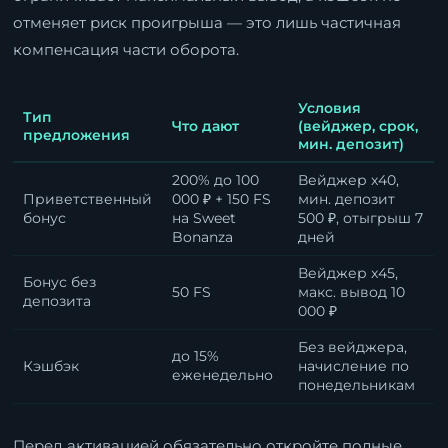
отменяет риск проигрыша — это лишь частичная
компенсация части оборота.
Условия
Тип
Что дают
(вейджер, срок,
предложения
мин. депозит)
200% до 100
Вейджер x40,
Приветственный
000 ₽ + 150 FS
мин. депозит
бонус
на Sweet
500 ₽, отыгрыш 7
Bonanza
дней
Вейджер x45,
Бонус без
50 FS
макс. вывод 10
депозита
000 ₽
Без вейджера,
до 15%
Кэшбэк
начисление по
еженедельно
понедельникам
Перед активацией обязательно откройте полные