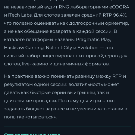
на независимый аудит RNG лабораториями eCOGRA
и iTech Labs. Для слотов заявлен средний RTP 96.4%,
что полезно оценивать как долгосрочный ориентир,
а не как обещание возврата в каждой сессии. В
каталоге платформы названы Pragmatic Play,
Hacksaw Gaming, Nolimit City и Evolution — это
сильный набор лицензированных провайдеров для
слотов, live-казино и динамичных форматов.
На практике важно понимать разницу между RTP и
результатом одной сессии: волатильность может
давать как быстрые серии выигрышей, так и
длительные просадки. Поэтому для игры стоит
задавать бюджет заранее и не увеличивать ставки в
попытке «отыграться».