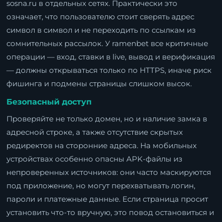
sosna.ru в отдельных сетях. Практически это
означает, что пользователю стоит сверять адрес
символ в символ и не переходить по ссылкам из
сомнительных рассылок. У ramenbet все критичные
операции — вход, ставки в live, вывод и верификация
— должны открываться только по HTTPS, иначе риск
фишинга и подмены страницы слишком высок.
Безопасный доступ
Проверяйте не только домен, но и наличие замка в
адресной строке, а также отсутствие скрытых
редиректов на сторонние адреса. На мобильных
устройствах особенно опасны APK-файлы из
непроверенных источников: они часто маскируются
под приложение, но могут перехватывать логин,
пароли и платежные данные. Если страница просит
установить что-то вручную, это повод остановиться и