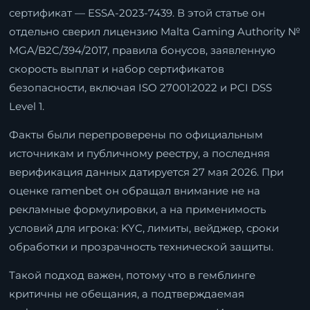
сертификат — ESSA-2023-7439. В этой статье он
отдельно сверил лицензию Malta Gaming Authority №
MGA/B2C/394/2017, правила бонусов, заявленную
скорость выплат и набор сертификатов
безопасности, включая ISO 27001:2022 и PCI DSS
Level 1.
Факты были перепроверены по официальным
источникам и публичному реестру, а последняя
верификация данных датируется 27 мая 2026. При
оценке ramenbet он обращал внимание не на
рекламные формулировки, а на применимость
условий для игрока: KYC, лимиты, вейджер, сроки
обработки и прозрачность технической защиты.
Такой подход важен, потому что в гемблинге
критичны не обещания, а подтверждаемая