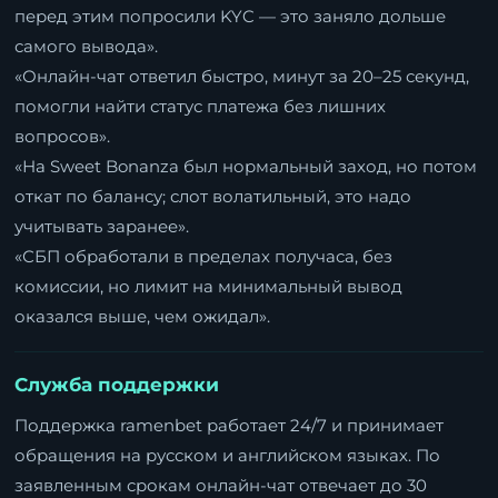
перед этим попросили KYC — это заняло дольше
самого вывода».
«Онлайн-чат ответил быстро, минут за 20–25 секунд,
помогли найти статус платежа без лишних
вопросов».
«На Sweet Bonanza был нормальный заход, но потом
откат по балансу; слот волатильный, это надо
учитывать заранее».
«СБП обработали в пределах получаса, без
комиссии, но лимит на минимальный вывод
оказался выше, чем ожидал».
Служба поддержки
Поддержка ramenbet работает 24/7 и принимает
обращения на русском и английском языках. По
заявленным срокам онлайн-чат отвечает до 30