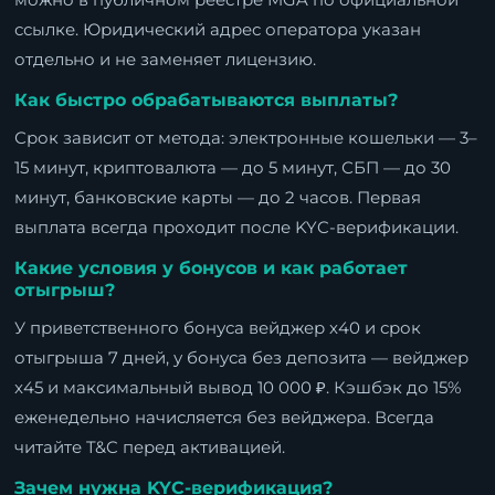
ссылке. Юридический адрес оператора указан
отдельно и не заменяет лицензию.
Как быстро обрабатываются выплаты?
Срок зависит от метода: электронные кошельки — 3–
15 минут, криптовалюта — до 5 минут, СБП — до 30
минут, банковские карты — до 2 часов. Первая
выплата всегда проходит после KYC-верификации.
Какие условия у бонусов и как работает
отыгрыш?
У приветственного бонуса вейджер x40 и срок
отыгрыша 7 дней, у бонуса без депозита — вейджер
x45 и максимальный вывод 10 000 ₽. Кэшбэк до 15%
еженедельно начисляется без вейджера. Всегда
читайте T&C перед активацией.
Зачем нужна KYC-верификация?