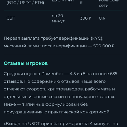
до 5 минут
комиссия
(BTC / USDT / ETH)
₽
сети
до 30
СБП
300 ₽
0%
минут
Первая выплата требует верификации (KYC);
месячный лимит после верификации — 500 000 ₽.
Отзывы игроков
Средняя оценка Раменбет — 4.5 из 5 на основе 635
отзывов. По содержанию отзывов чаще всего
отмечают скорость криптовыводов, работу чата и
отдельные игровые сессии на популярных слотах.
Ниже — типичные формулировки без
приукрашивания, с практической конкретикой.
«Вывод на USDT пришёл примерно за 4 минуты, но