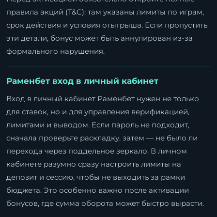
правила акций (T&C): там указаны лимиты по играм,
срок действия и условия отыгрыша. Если пропустить
эти детали, бонус может быть аннулирован из-за
формального нарушения.
Раменбет вход в личный кабинет
Вход в личный кабинет Раменбет нужен не только
для ставок, но и для управления верификацией,
лимитами и выводом. Если пароль не подходит,
сначала проверьте раскладку, затем — не было ли
перехода через поддельное зеркало. В личном
кабинете разумно сразу настроить лимиты на
депозит и сессию, чтобы не выходить за рамки
бюджета. Это особенно важно после активации
бонусов, где сумма оборота может быстро вырасти.