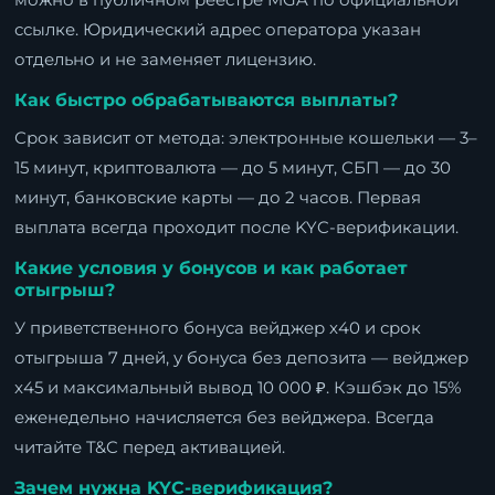
ссылке. Юридический адрес оператора указан
отдельно и не заменяет лицензию.
Как быстро обрабатываются выплаты?
Срок зависит от метода: электронные кошельки — 3–
15 минут, криптовалюта — до 5 минут, СБП — до 30
минут, банковские карты — до 2 часов. Первая
выплата всегда проходит после KYC-верификации.
Какие условия у бонусов и как работает
отыгрыш?
У приветственного бонуса вейджер x40 и срок
отыгрыша 7 дней, у бонуса без депозита — вейджер
x45 и максимальный вывод 10 000 ₽. Кэшбэк до 15%
еженедельно начисляется без вейджера. Всегда
читайте T&C перед активацией.
Зачем нужна KYC-верификация?