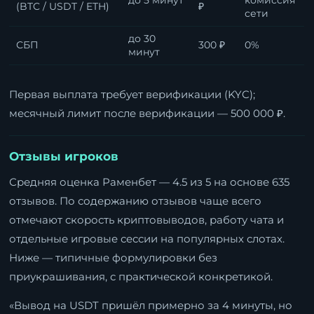
до 5 минут
комиссия
(BTC / USDT / ETH)
₽
сети
до 30
СБП
300 ₽
0%
минут
Первая выплата требует верификации (KYC);
месячный лимит после верификации — 500 000 ₽.
Отзывы игроков
Средняя оценка Раменбет — 4.5 из 5 на основе 635
отзывов. По содержанию отзывов чаще всего
отмечают скорость криптовыводов, работу чата и
отдельные игровые сессии на популярных слотах.
Ниже — типичные формулировки без
приукрашивания, с практической конкретикой.
«Вывод на USDT пришёл примерно за 4 минуты, но