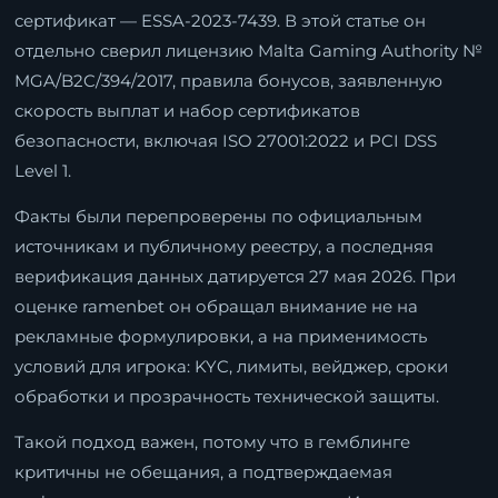
сертификат — ESSA-2023-7439. В этой статье он
отдельно сверил лицензию Malta Gaming Authority №
MGA/B2C/394/2017, правила бонусов, заявленную
скорость выплат и набор сертификатов
безопасности, включая ISO 27001:2022 и PCI DSS
Level 1.
Факты были перепроверены по официальным
источникам и публичному реестру, а последняя
верификация данных датируется 27 мая 2026. При
оценке ramenbet он обращал внимание не на
рекламные формулировки, а на применимость
условий для игрока: KYC, лимиты, вейджер, сроки
обработки и прозрачность технической защиты.
Такой подход важен, потому что в гемблинге
критичны не обещания, а подтверждаемая