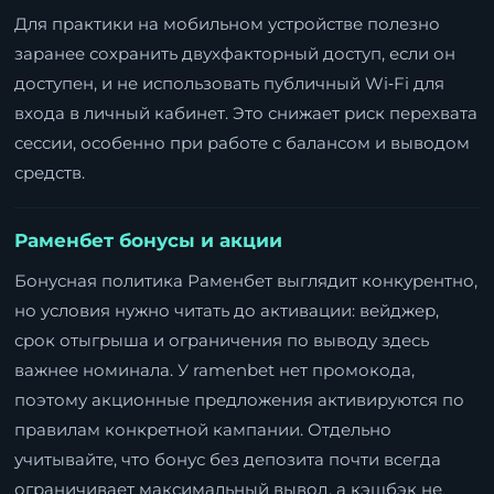
Для практики на мобильном устройстве полезно
заранее сохранить двухфакторный доступ, если он
доступен, и не использовать публичный Wi‑Fi для
входа в личный кабинет. Это снижает риск перехвата
сессии, особенно при работе с балансом и выводом
средств.
Раменбет бонусы и акции
Бонусная политика Раменбет выглядит конкурентно,
но условия нужно читать до активации: вейджер,
срок отыгрыша и ограничения по выводу здесь
важнее номинала. У ramenbet нет промокода,
поэтому акционные предложения активируются по
правилам конкретной кампании. Отдельно
учитывайте, что бонус без депозита почти всегда
ограничивает максимальный вывод, а кэшбэк не