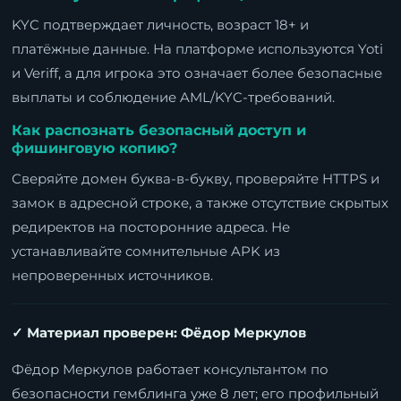
KYC подтверждает личность, возраст 18+ и
платёжные данные. На платформе используются Yoti
и Veriff, а для игрока это означает более безопасные
выплаты и соблюдение AML/KYC-требований.
Как распознать безопасный доступ и
фишинговую копию?
Сверяйте домен буква-в-букву, проверяйте HTTPS и
замок в адресной строке, а также отсутствие скрытых
редиректов на посторонние адреса. Не
устанавливайте сомнительные APK из
непроверенных источников.
✓ Материал проверен: Фёдор Меркулов
Фёдор Меркулов работает консультантом по
безопасности гемблинга уже 8 лет; его профильный