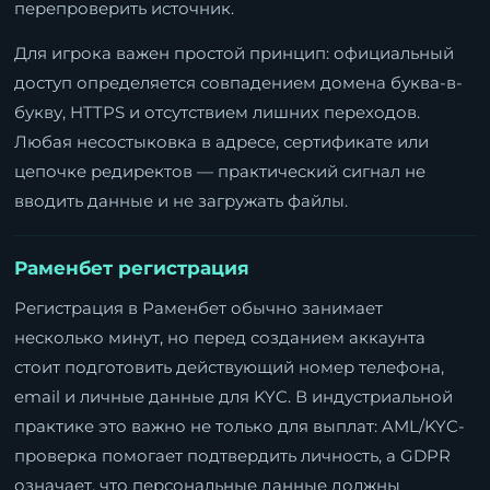
перепроверить источник.
Для игрока важен простой принцип: официальный
доступ определяется совпадением домена буква-в-
букву, HTTPS и отсутствием лишних переходов.
Любая несостыковка в адресе, сертификате или
цепочке редиректов — практический сигнал не
вводить данные и не загружать файлы.
Раменбет регистрация
Регистрация в Раменбет обычно занимает
несколько минут, но перед созданием аккаунта
стоит подготовить действующий номер телефона,
email и личные данные для KYC. В индустриальной
практике это важно не только для выплат: AML/KYC-
проверка помогает подтвердить личность, а GDPR
означает, что персональные данные должны