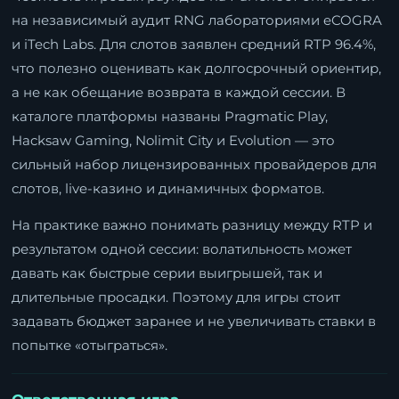
на независимый аудит RNG лабораториями eCOGRA
и iTech Labs. Для слотов заявлен средний RTP 96.4%,
что полезно оценивать как долгосрочный ориентир,
а не как обещание возврата в каждой сессии. В
каталоге платформы названы Pragmatic Play,
Hacksaw Gaming, Nolimit City и Evolution — это
сильный набор лицензированных провайдеров для
слотов, live-казино и динамичных форматов.
На практике важно понимать разницу между RTP и
результатом одной сессии: волатильность может
давать как быстрые серии выигрышей, так и
длительные просадки. Поэтому для игры стоит
задавать бюджет заранее и не увеличивать ставки в
попытке «отыграться».