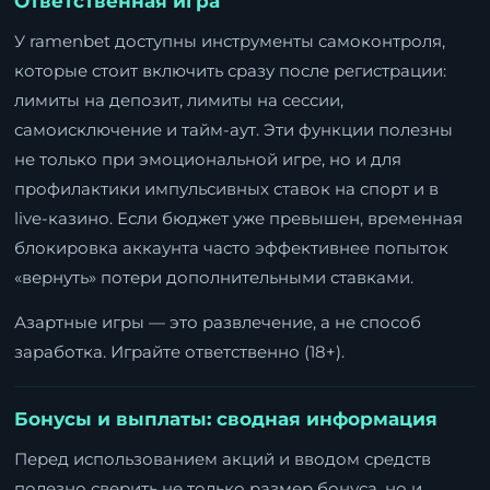
Ответственная игра
У ramenbet доступны инструменты самоконтроля,
которые стоит включить сразу после регистрации:
лимиты на депозит, лимиты на сессии,
самоисключение и тайм-аут. Эти функции полезны
не только при эмоциональной игре, но и для
профилактики импульсивных ставок на спорт и в
live-казино. Если бюджет уже превышен, временная
блокировка аккаунта часто эффективнее попыток
«вернуть» потери дополнительными ставками.
Азартные игры — это развлечение, а не способ
заработка. Играйте ответственно (18+).
Бонусы и выплаты: сводная информация
Перед использованием акций и вводом средств
полезно сверить не только размер бонуса, но и