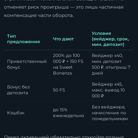
отменяет риск проигрыша — это лишь частичная
компенсация части оборота.
Условия
Тип
Что дают
(вейджер, срок,
предложения
мин. депозит)
200% до 100
Вейджер x40,
Приветственный
000 ₽ + 150 FS
мин. депозит
бонус
на Sweet
500 ₽, отыгрыш 7
Bonanza
дней
Вейджер x45,
Бонус без
50 FS
макс. вывод 10
депозита
000 ₽
Без вейджера,
до 15%
Кэшбэк
начисление по
еженедельно
понедельникам
Перед активацией обязательно откройте полные