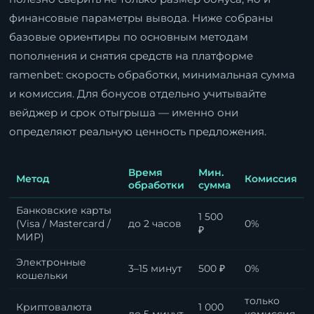
финансовые параметры вывода. Ниже собраны
базовые ориентиры по основным методам
пополнения и снятия средств на платформе
ramenbet: скорость обработки, минимальная сумма
и комиссия. Для бонусов отдельно учитывайте
вейджер и срок отыгрыша — именно они
определяют реальную ценность предложения.
Время
Мин.
Метод
Комиссия
обработки
сумма
Банковские карты
1 500
(Visa / Mastercard /
до 2 часов
0%
₽
МИР)
Электронные
3–15 минут
500 ₽
0%
кошельки
только
Криптовалюта
1 000