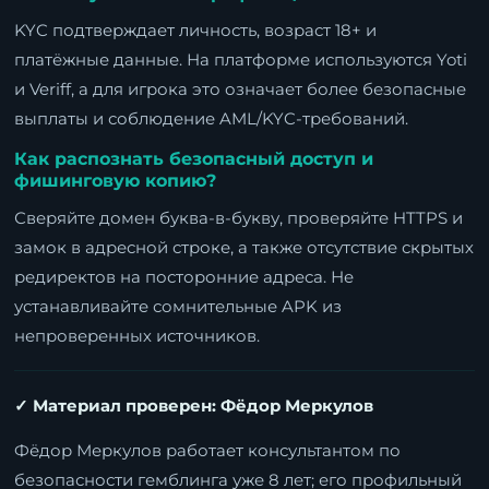
KYC подтверждает личность, возраст 18+ и
платёжные данные. На платформе используются Yoti
и Veriff, а для игрока это означает более безопасные
выплаты и соблюдение AML/KYC-требований.
Как распознать безопасный доступ и
фишинговую копию?
Сверяйте домен буква-в-букву, проверяйте HTTPS и
замок в адресной строке, а также отсутствие скрытых
редиректов на посторонние адреса. Не
устанавливайте сомнительные APK из
непроверенных источников.
✓ Материал проверен: Фёдор Меркулов
Фёдор Меркулов работает консультантом по
безопасности гемблинга уже 8 лет; его профильный