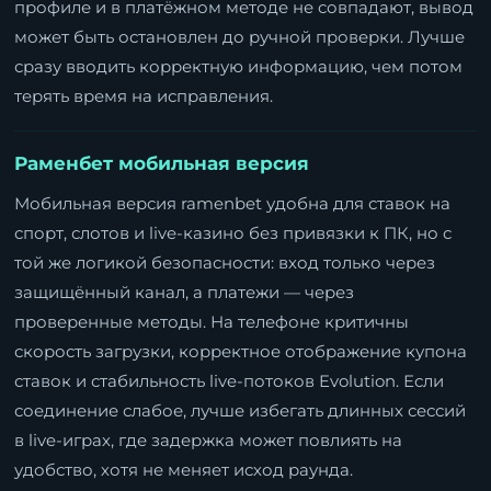
профиле и в платёжном методе не совпадают, вывод
может быть остановлен до ручной проверки. Лучше
сразу вводить корректную информацию, чем потом
терять время на исправления.
Раменбет мобильная версия
Мобильная версия ramenbet удобна для ставок на
спорт, слотов и live-казино без привязки к ПК, но с
той же логикой безопасности: вход только через
защищённый канал, а платежи — через
проверенные методы. На телефоне критичны
скорость загрузки, корректное отображение купона
ставок и стабильность live-потоков Evolution. Если
соединение слабое, лучше избегать длинных сессий
в live-играх, где задержка может повлиять на
удобство, хотя не меняет исход раунда.