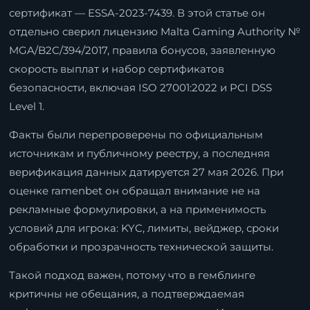
сертификат — ESSA-2023-7439. В этой статье он
отдельно сверил лицензию Malta Gaming Authority №
MGA/B2C/394/2017, правила бонусов, заявленную
скорость выплат и набор сертификатов
безопасности, включая ISO 27001:2022 и PCI DSS
Level 1.
Факты были перепроверены по официальным
источникам и публичному реестру, а последняя
верификация данных датируется 27 мая 2026. При
оценке ramenbet он обращал внимание не на
рекламные формулировки, а на применимость
условий для игрока: KYC, лимиты, вейджер, сроки
обработки и прозрачность технической защиты.
Такой подход важен, потому что в гемблинге
критичны не обещания, а подтверждаемая